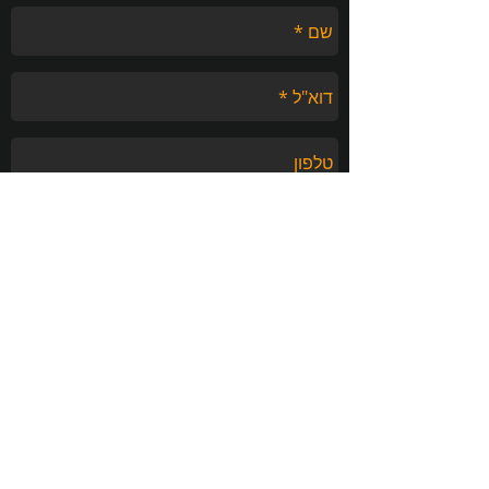
שלח
טלפון:
050-6797722
דוא"ל:
info@refresh.co.il